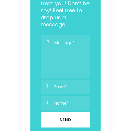
from you! Don’t be
shy! Feel free to
drop us a
message!